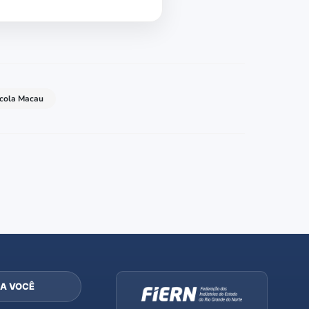
scola Macau
A VOCÊ