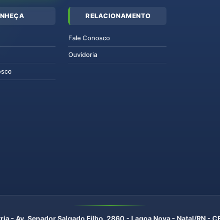
NHEÇA
RELACIONAMENTO
Fale Conosco
Ouvidoria
osco
ria - Av. Senador Salgado Filho, 2860 - Lagoa Nova - Natal/RN -