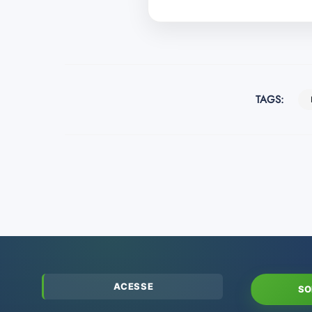
TAGS:
ACESSE
SO