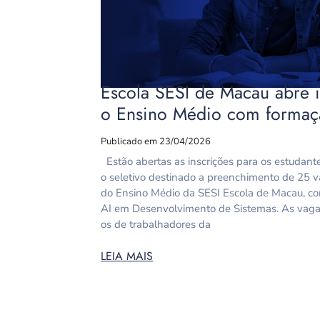
Escola SESI de Macau abre i
o Ensino Médio com formaç
Publicado em 23/04/2026
Estão abertas as inscrições para os estudant
o seletivo destinado a preenchimento de 25 va
do Ensino Médio da SESI Escola de Macau, com
AI em Desenvolvimento de Sistemas. As vagas s
os de trabalhadores da
LEIA MAIS