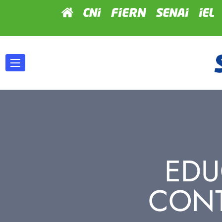
ED
CON