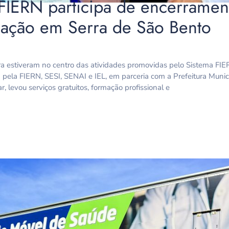
FIERN participa de encerramen
icação em Serra de São Bento
ltura estiveram no centro das atividades promovidas pelo Sistema F
da pela FIERN, SESI, SENAI e IEL, em parceria com a Prefeitura Muni
 levou serviços gratuitos, formação profissional e