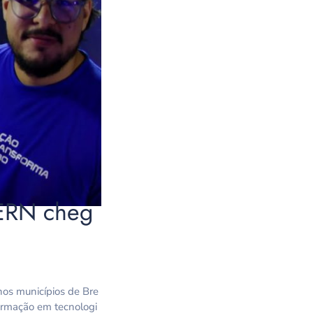
FIERN cheg
nos municípios de Bre
formação em tecnologi