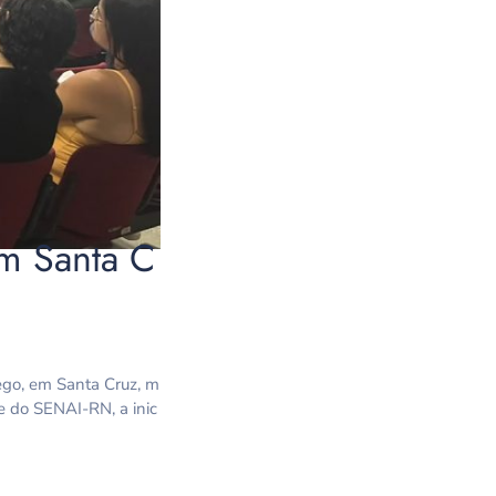
em Santa C
ego, em Santa Cruz, m
e do SENAI-RN, a inic