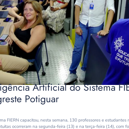
igência Artificial do Sistema 
reste Potiguar
stema FIERN capacitou, nesta semana, 130 professores e estudantes 
ratuitas ocorreram na segunda-feira (13) e na terça-feira (14), com 