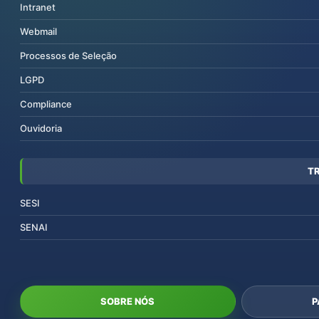
Intranet
Webmail
Processos de Seleção
LGPD
Compliance
Ouvidoria
T
SESI
SENAI
SOBRE NÓS
P