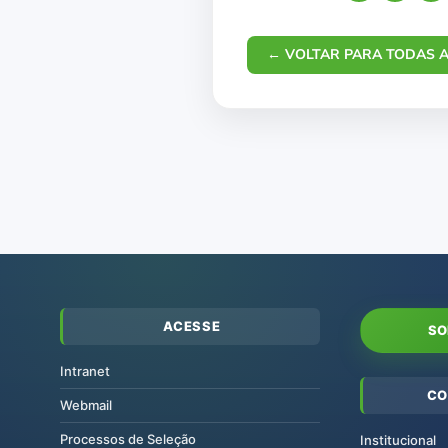
← VOLTAR PARA TODAS A
ACESSE
SO
Intranet
CO
Webmail
Processos de Seleção
Institucional