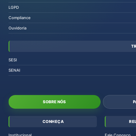
LGPD
Compliance
Ouvidoria
T
SESI
SENAI
SOBRE NÓS
P
CONHEÇA
RE
Institucional
Fale Conosco