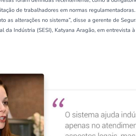
resas foram definidas recentemente, como a obrigatori
itação de trabalhadores em normas regulamentadoras. 
nto as alterações no sistema”, disse a gerente de Segu
al da Indústria (SESI), Katyana Aragão, em entrevista 