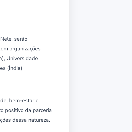
 Nele, serão
 com organizações
a), Universidade
s (Índia).
úde, bem-estar e
 positivo da parceria
ações dessa natureza.