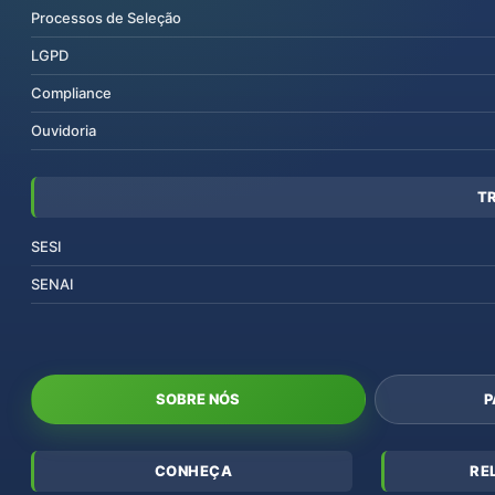
Processos de Seleção
LGPD
Compliance
Ouvidoria
T
SESI
SENAI
SOBRE NÓS
P
CONHEÇA
RE