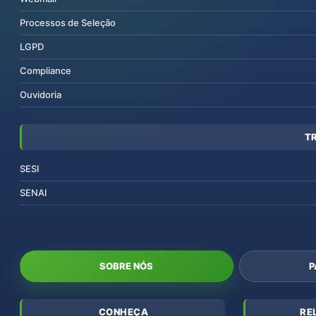
Processos de Seleção
LGPD
Compliance
Ouvidoria
T
SESI
SENAI
SOBRE NÓS
P
CONHEÇA
RE