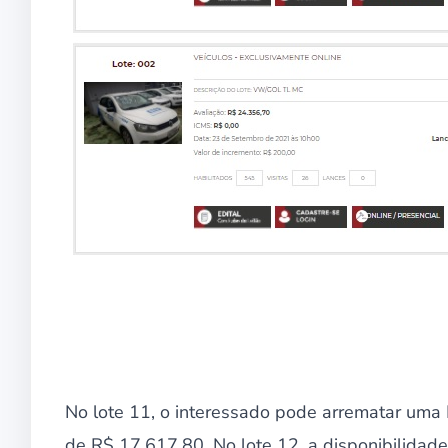
No lote 11, o interessado pode arrematar uma Fi
de R$ 17.617,80. No lote 12, a disponibilid