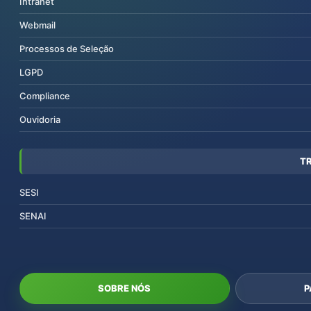
Intranet
Webmail
Processos de Seleção
LGPD
Compliance
Ouvidoria
T
SESI
SENAI
SOBRE NÓS
P