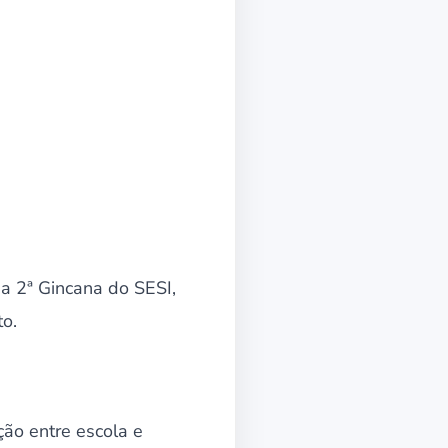
 a 2ª Gincana do SESI,
to.
ção entre escola e