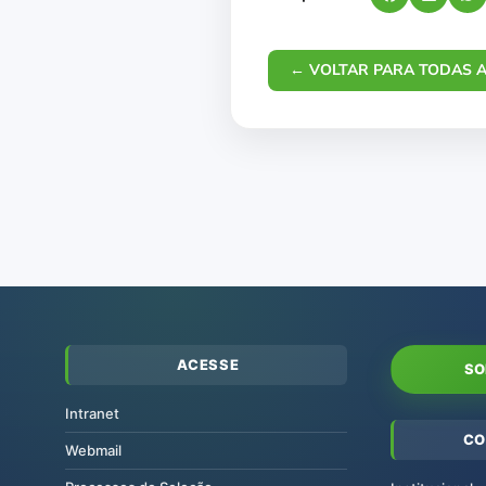
← VOLTAR PARA TODAS A
ACESSE
SO
Intranet
CO
Webmail