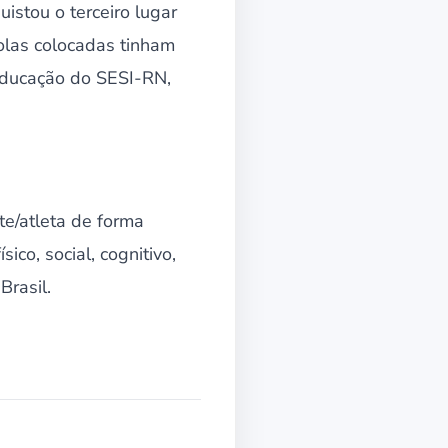
istou o terceiro lugar
colas colocadas tinham
 educação do SESI-RN,
te/atleta de forma
ico, social, cognitivo,
Brasil.