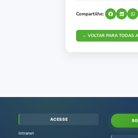
Compartilhe:
← VOLTAR PARA TODAS A
ACESSE
SO
Intranet