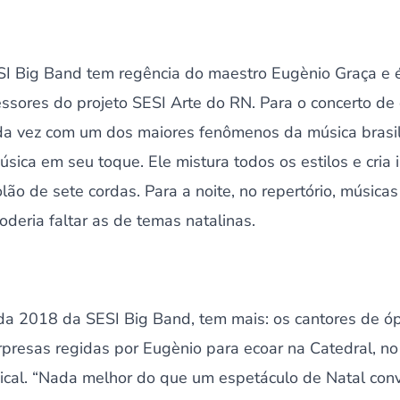
I Big Band tem regência do maestro Eugènio Graça e 
essores do projeto SESI Arte do RN. Para o concerto de
da vez com um dos maiores fenômenos da música brasil
úsica em seu toque. Ele mistura todos os estilos e cria 
lão de sete cordas. Para a noite, no repertório, música
poderia faltar as de temas natalinas.
da 2018 da SESI Big Band, tem mais: os cantores de óp
esas regidas por Eugènio para ecoar na Catedral, no 
cal. “Nada melhor do que um espetáculo de Natal conv