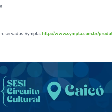
a.
 reservados Sympla:
http://www.sympla.com.br/produt