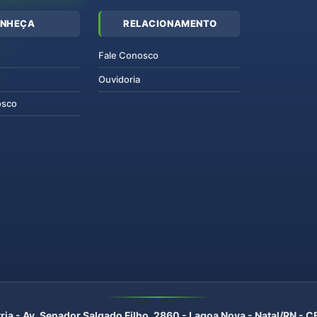
NHEÇA
RELACIONAMENTO
Fale Conosco
Ouvidoria
osco
ria - Av. Senador Salgado Filho, 2860 - Lagoa Nova - Natal/RN -