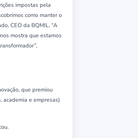
rições impostas pela
escobrimos como manter o
osado, CEO da BQMIL. “A
, nos mostra que estamos
transformador”,
Inovação, que premiou
no, academia e empresas)
cou.