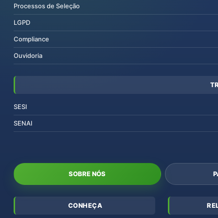
Processos de Seleção
LGPD
Compliance
Ouvidoria
T
SESI
SENAI
SOBRE NÓS
P
CONHEÇA
RE