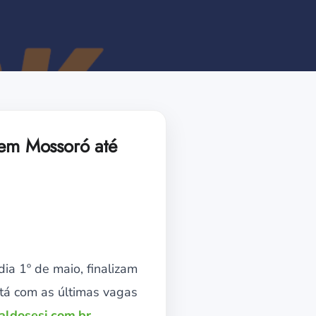
 em Mossoró até
ia 1º de maio, finalizam
stá com as últimas vagas
ldosesi.com.br
.