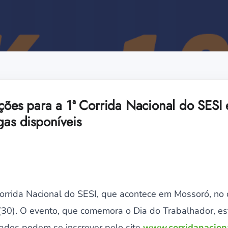
ições para a 1ª Corrida Nacional do SESI
gas disponíveis
Corrida Nacional do SESI, que acontece em Mossoró, no d
 (30). O evento, que comemora o Dia do Trabalhador, e
sados podem se inscrever pelo site
www.corridanaciona