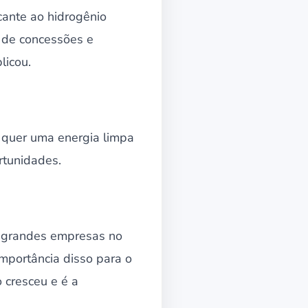
cante ao hidrogênio
s de concessões e
licou.
 quer uma energia limpa
rtunidades.
s grandes empresas no
importância disso para o
 cresceu e é a