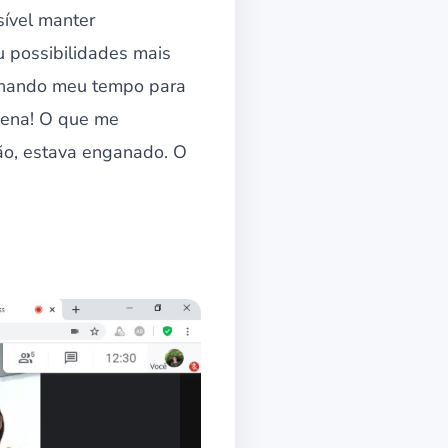
sível manter
u possibilidades mais
tinando meu tempo para
 pena! O que me
ção, estava enganado. O