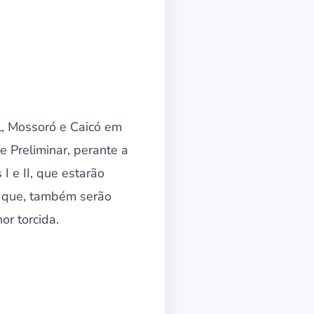
l, Mossoró e Caicó em
 Preliminar, perante a
I e II, que estarão
ar que, também serão
r torcida.