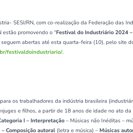
stria- SESI/RN, com co-realização da Federação das In
N estão promovendo o “
Festival do Industriário 2024 
s seguem abertas até esta quarta-feira (10), pelo site d
br/festivaldoindustriario/
.
para os trabalhadores da indústria brasileira (industriá
njuges e filhos, a partir de 18 anos de idade no ato da 
Categoria I – Interpretação
– Músicas não Inéditas – mú
I – Composição autoral
(letra e música) –
Músicas autor