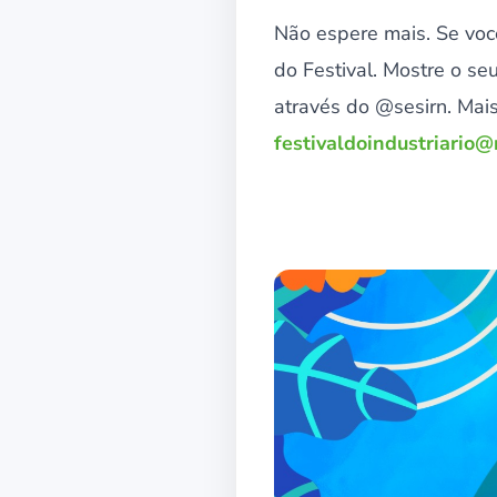
Não espere mais. Se você
do Festival. Mostre o se
através do @sesirn. Mai
festivaldoindustriario@r