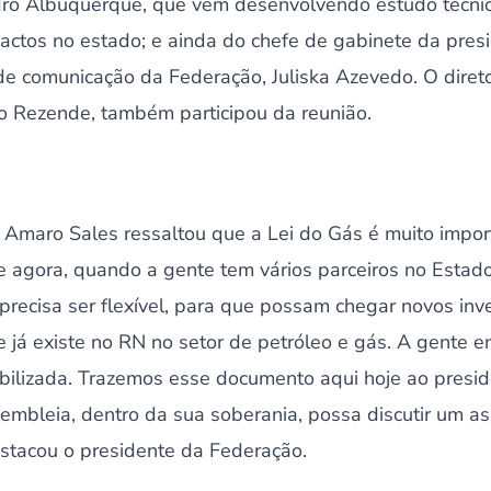
dro Albuquerque, que vêm desenvolvendo estudo técni
pactos no estado; e ainda do chefe de gabinete da pres
e comunicação da Federação, Juliska Azevedo. O direto
 Rezende, também participou da reunião.
e Amaro Sales ressaltou que a Lei do Gás é muito impo
te agora, quando a gente tem vários parceiros no Esta
 precisa ser flexível, para que possam chegar novos in
 já existe no RN no setor de petróleo e gás. A gente e
xibilizada. Trazemos esse documento aqui hoje ao presi
embleia, dentro da sua soberania, possa discutir um as
estacou o presidente da Federação.