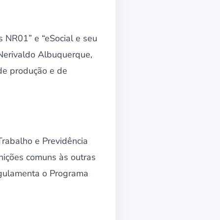
 NR01” e “eSocial e seu
Nerivaldo Albuquerque,
de produção e de
rabalho e Previdência
inições comuns às outras
egulamenta o Programa