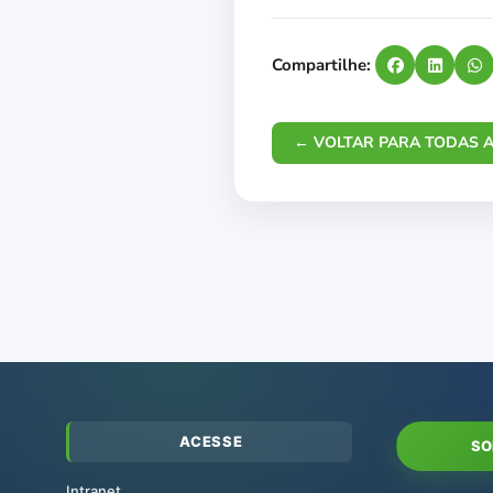
Compartilhe:
← VOLTAR PARA TODAS A
ACESSE
SO
Intranet