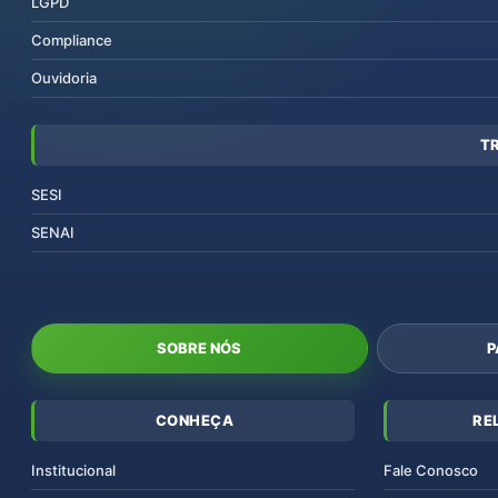
LGPD
Compliance
Ouvidoria
T
SESI
SENAI
SOBRE NÓS
P
CONHEÇA
RE
Institucional
Fale Conosco