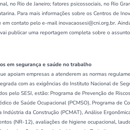
al, no Rio de Janeiro; fatores psicossociais, no Rio Gra
tarina. Para mais informações sobre os Centros de In
e em contato pelo e-mail inovacaosesi@cni.org.br. Ain
 vai publicar uma reportagem completa sobre o assunto
ados em segurança e saúde no trabalho
ue apoiam empresas a atenderem as normas regulamen
egrada com as exigências do Instituto Nacional de Segu
cidos pelo SESI, estão: Programa de Prevenção de Risco
édico de Saúde Ocupacional (PCMSO), Programa de Co
 Indústria da Construção (PCMAT), Análise Ergonômica
tos (NR-12), avaliações de higiene ocupacional, laudo