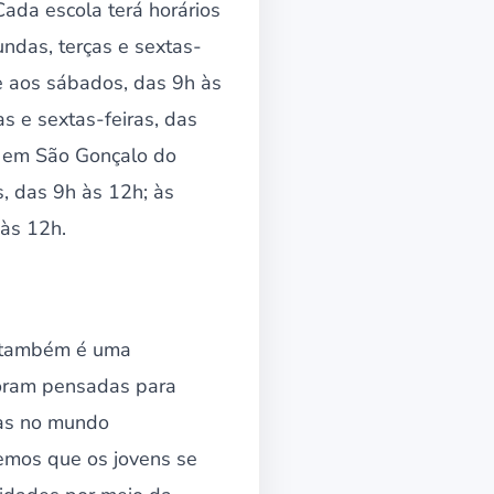
Cada escola terá horários
ndas, terças e sextas-
 e aos sábados, das 9h às
s e sextas-feiras, das
á em São Gonçalo do
, das 9h às 12h; às
 às 12h.
o também é uma
 foram pensadas para
das no mundo
remos que os jovens se