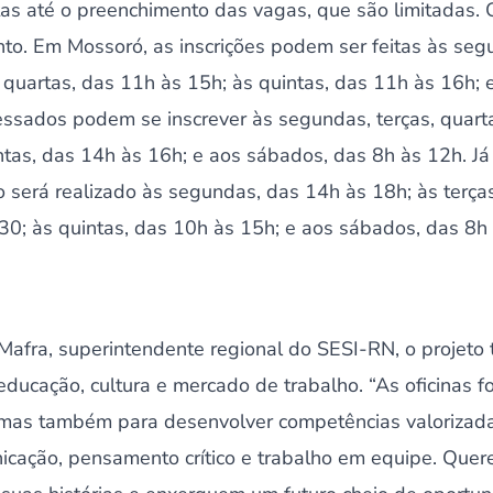
tas até o preenchimento das vagas, que são limitadas. 
to. Em Mossoró, as inscrições podem ser feitas às segu
s quartas, das 11h às 15h; às quintas, das 11h às 16h;
ssados podem se inscrever às segundas, terças, quarta
tas, das 14h às 16h; e aos sábados, das 8h às 12h. J
 será realizado às segundas, das 14h às 18h; às terças
30; às quintas, das 10h às 15h; e aos sábados, das 8h
Mafra, superintendente regional do SESI-RN, o projet
 educação, cultura e mercado de trabalho. “As oficinas
e, mas também para desenvolver competências valoriza
nicação, pensamento crítico e trabalho em equipe. Que