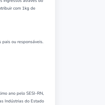
os ingressos através do
tribuir com 1kg de
s pais ou responsáveis.
ltimo ano pelo SESI-RN,
as Indústrias do Estado