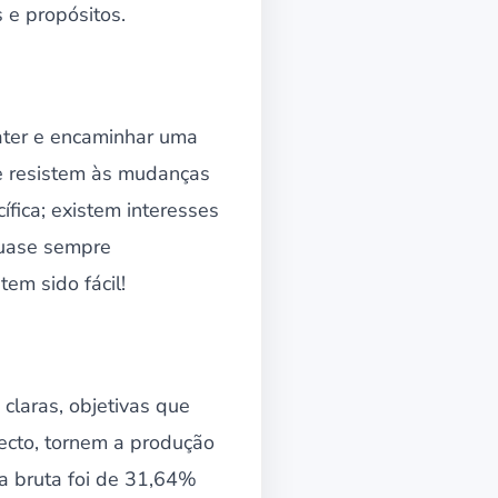
 e propósitos.
bater e encaminhar uma
ue resistem às mudanças
ica; existem interesses
 quase sempre
em sido fácil!
laras, objetivas que
pecto, tornem a produção
a bruta foi de 31,64%