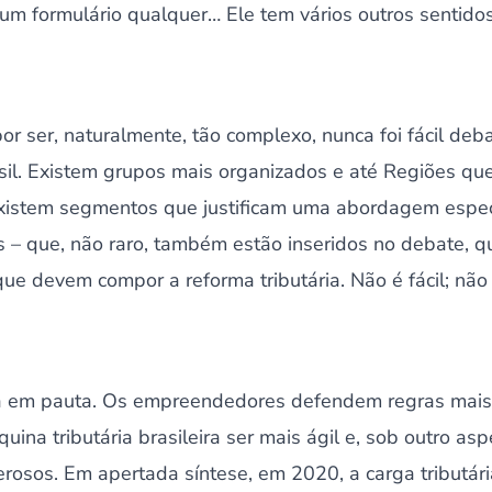
m formulário qualquer… Ele tem vários outros sentidos
por ser, naturalmente, tão complexo, nunca foi fácil de
rasil. Existem grupos mais organizados e até Regiões q
istem segmentos que justificam uma abordagem específ
rais – que, não raro, também estão inseridos no debate,
e devem compor a reforma tributária. Não é fácil; não t
 em pauta. Os empreendedores defendem regras mais c
uina tributária brasileira ser mais ágil e, sob outro as
osos. Em apertada síntese, em 2020, a carga tributári