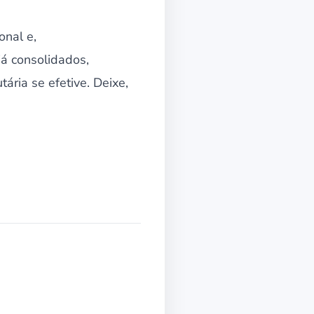
onal e,
á consolidados,
ária se efetive. Deixe,