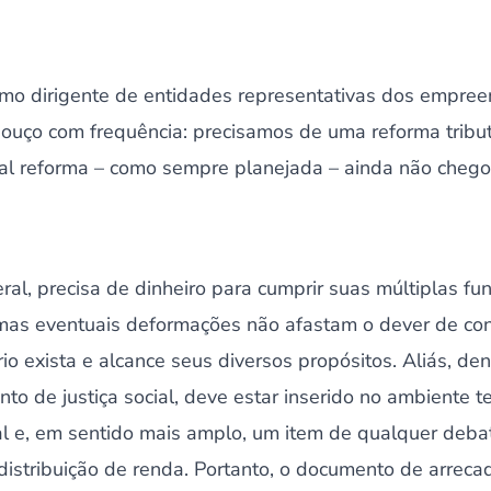
omo dirigente de entidades representativas dos empre
o ouço com frequência: precisamos de uma reforma tribu
al reforma – como sempre planejada – ainda não chego
ral, precisa de dinheiro para cumprir suas múltiplas fu
 mas eventuais deformações não afastam o dever de con
io exista e alcance seus diversos propósitos. Aliás, den
to de justiça social, deve estar inserido no ambiente t
l e, em sentido mais amplo, um item de qualquer deba
istribuição de renda. Portanto, o documento de arreca