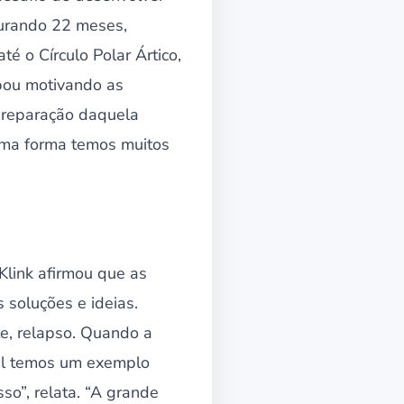
urando 22 meses,
té o Círculo Polar Ártico,
bou motivando as
preparação daquela
sma forma temos muitos
Klink afirmou que as
 soluções e ideias.
te, relapso. Quando a
sil temos um exemplo
so”, relata. “A grande