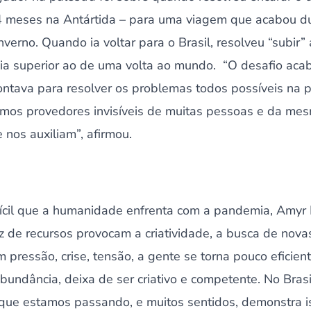
4 meses na Antártida – para uma viagem que acabou d
nverno. Quando ia voltar para o Brasil, resolveu “subir” a
ia superior ao de uma volta ao mundo. “O desafio aca
tava para resolver os problemas todos possíveis na 
omos provedores invisíveis de muitas pessoas e da me
 nos auxiliam”, afirmou.
fícil que a humanidade enfrenta com a pandemia, Amyr 
z de recursos provocam a criatividade, a busca de novas
pressão, crise, tensão, a gente se torna pouco eficien
bundância, deixa de ser criativo e competente. No Bra
 que estamos passando, e muitos sentidos, demonstra is