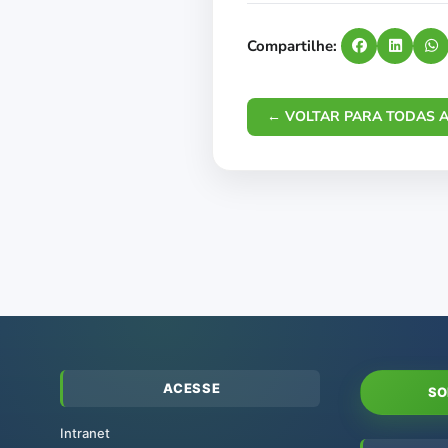
Compartilhe:
← VOLTAR PARA TODAS A
ACESSE
SO
Intranet