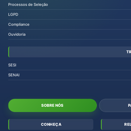
Processos de Seleção
LGPD
Compliance
Ouvidoria
T
SESI
SENAI
SOBRE NÓS
P
CONHEÇA
RE