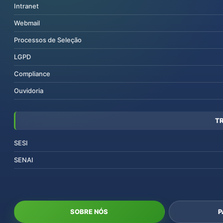
Intranet
Webmail
Processos de Seleção
LGPD
Compliance
Ouvidoria
T
SESI
SENAI
SOBRE NÓS
P