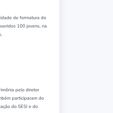
enidade de formatura do
nseridos 100 jovens, na
s.
imônia pelo diretor
Também participaram do
cação do SESI e do