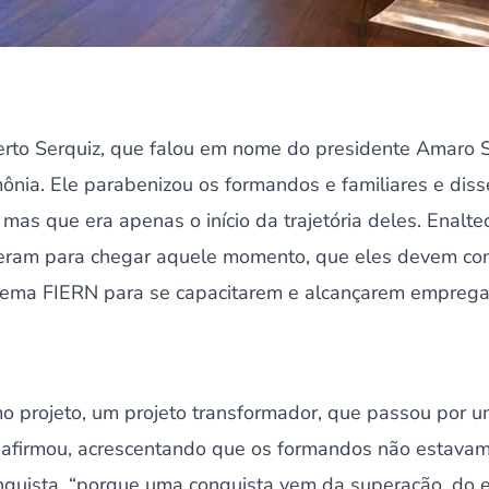
erto Serquiz, que falou em nome do presidente Amaro S
ônia. Ele parabenizou os formandos e familiares e dis
 mas que era apenas o início da trajetória deles. Enalte
fizeram para chegar aquele momento, que eles devem co
tema FIERN para se capacitarem e alcançarem emprega
mo projeto, um projeto transformador, que passou por 
e”, afirmou, acrescentando que os formandos não esta
nquista, “porque uma conquista vem da superação, do 