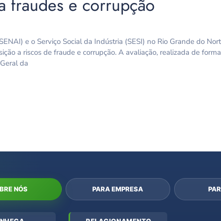
ra fraudes e corrupção
NAI) e o Serviço Social da Indústria (SESI) no Rio Grande do Nort
ção a riscos de fraude e corrupção. A avaliação, realizada de forma
-Geral da
BRE NÓS
PARA EMPRESA
PAR
NHEÇA
RELACIONAMENTO