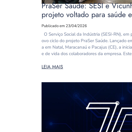
PraSer Saúde: SESI e Vicunh
projeto voltado para saúde 
Publicado em 23/04/2026
O Serviço Social da Indústria (SESI-RN), em p
ovo ciclo do projeto PraSer Saúde. Lançado 
a em Natal, Maracanaú e Pacajus (CE), a inici
e de vida dos colaboradores da empresa. Este
LEIA MAIS