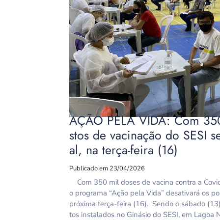
AÇÃO PELA VIDA: Com 350 
stos de vacinação do SESI s
al, na terça-feira (16)
Publicado em 23/04/2026
Com 350 mil doses de vacina contra a Covid
o programa “Ação pela Vida” desativará os pos
próxima terça-feira (16). Sendo o sábado (13
tos instalados no Ginásio do SESI, em Lagoa 