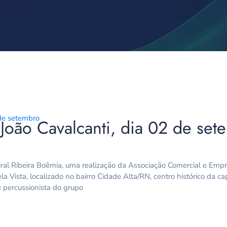
João Cavalcanti, dia 02 de set
ral Ribeira Boêmia, uma realização da Associação Comercial e Empre
la Vista, localizado no bairro Cidade Alta/RN, centro histórico da c
 e percussionista do grupo