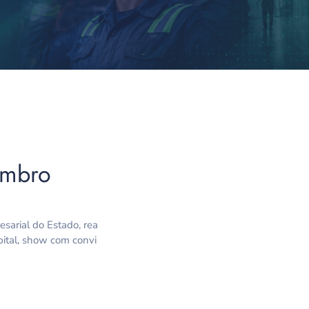
embro
sarial do Estado, rea
apital, show com convi