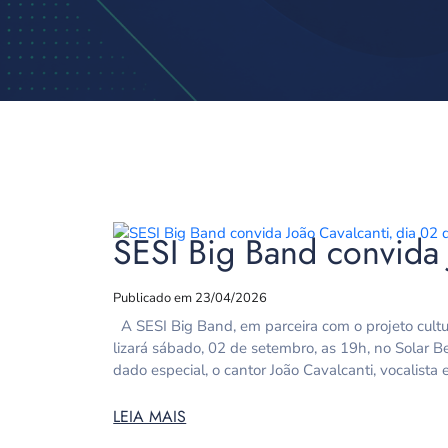
SESI Big Band convida 
Publicado em 23/04/2026
A SESI Big Band, em parceira com o projeto cultu
lizará sábado, 02 de setembro, as 19h, no Solar Be
dado especial, o cantor João Cavalcanti, vocalista
LEIA MAIS