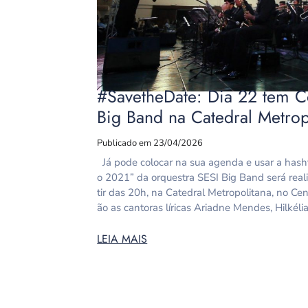
#SavetheDate: Dia 22 tem C
Big Band na Catedral Metrop
Publicado em 23/04/2026
Já pode colocar na sua agenda e usar a has
o 2021” da orquestra SESI Big Band será reali
tir das 20h, na Catedral Metropolitana, no Cen
ão as cantoras líricas Ariadne Mendes, Hilkélia
LEIA MAIS