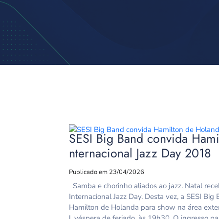
SESI Big Band convida Hami
nternacional Jazz Day 2018
Publicado em 23/04/2026
Samba e chorinho aliados ao jazz. Natal rece
Internacional Jazz Day. Desta vez, a SESI Bi
Hamilton de Holanda para show na área exter
l, véspera de feriado, às 19h30. O ingresso pa