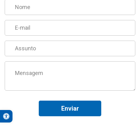
Enviar
Open toolbar
A+
A-
Contraste Alto