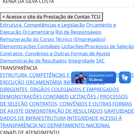
KÊNIA DA SILVA COSTA
=
Acesse o site da Prestação de Contas TCU
Estrutura, Competências e Legislação
Orçamento e
Execução Orçamentária
Rol de Responsáveis
Remuneração do Corpo Técnico (Empregados)
Demonstrações Contábeis
Licitações/Processos de Seleção
Contratos, Convênios e Outras Formas de Ajuste
Demonstração de Resultados
Integridade
SAC
TRANSPARÊNCIA
ESTRUTURA, COMPETÊNCIAS E LEGISLAÇÃO
ORÇAMENTO E
EXECUÇÃO ORÇAMENTÁRIA
INFORMAÇÕES DE
DIRIGENTES, ÓRGÃOS COLEGIADOS E EMPREGADOS
DEMONSTRAÇÕES CONTÁBEIS
LICITAÇÕES / PROCESSOS
DE SELEÇÃO
CONTRATOS, CONVÊNIOS E OUTRAS FORMAS
DE AJUSTE
DEMONSTRAÇÃO DE RESULTADOS
GRATUIDADE
DADOS DE INFRAESTRUTURA
INTEGRIDADE
ACESSO À
TRANSPARÊNCIA NO DEPARTAMENTO NACIONAL
CANAIS DE ATENDIMENTO